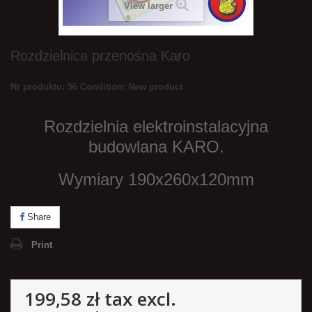
View larger
Rozdzielnica przenośna Karo
Nr produktu: 56
Condition:
New product
Rozdzielnia elektroinstalacyjna
budowlana KARO.
Wymiary 190x260x120mm
Share
Print
199,58 zł
tax excl.