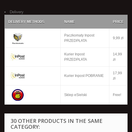
Delivery
DELIVERY METHODS
NAME
PRICE
Paczkomaty Inpost
9,99 zł
PRZEDPŁATA
Kurier Inpost
14,99
PRZEDPŁATA
zł
17,99
Kurier Inpost POBRANIE
zł
Sklep eSielski
Free!
30 OTHER PRODUCTS IN THE SAME
CATEGORY: