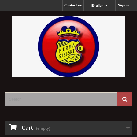
Contact us
Sign in
English
Cart
(empty)