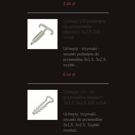
2,44 zł
Uchwyt US podwójny
do przewodów
płaskich 3x2,5 100
sztuk
Uchwyty - trzymaki -
wsuwki podwójne do
przewodów 3x1,5; 3x2,5,
szybki...
6,14 zł
Uchwyt US - do
przewodów płaskich
3x1,5 3x2,5 100 sztuk
Uchwyty, trzymaki,
wsuwki do przewodów
3x1,5; 3x2,5. Szybki
montaż,...