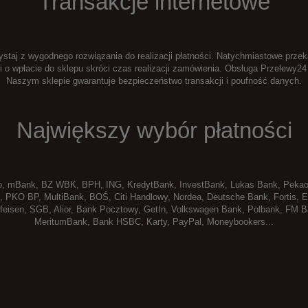
Transakcje internetowe
staj z wygodnego rozwiązania do realizacji płatności. Natychmiastowe prze
ji o wpłacie do sklepu skróci czas realizacji zamówienia. Obsługa Przelewy24
Naszym sklepie gwarantuje bezpieczeństwo transakcji i poufność danych.
Największy wybór płatności
go, mBank, BZ WBK, BPH, ING, KredytBank, InvestBank, Lukas Bank, Peka
, PKO BP, MultiBank, BOŚ, Citi Handlowy, Nordea, Deutsche Bank, Fortis, 
ffeisen, SGB, Alior, Bank Pocztowy, GetIn, Volkswagen Bank, Polbank, FM B
MeritumBank, Bank HSBC, Karty, PayPal, Moneybookers...