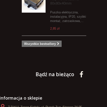
80x80x40mm
Puszka elektryczna,
instalacyjna, IP20, szybki
montaż, zatrzaskowa,...
2,85 zł
Wszystkie bestsellery
Bądź na bieżąco
Informacja o sklepie