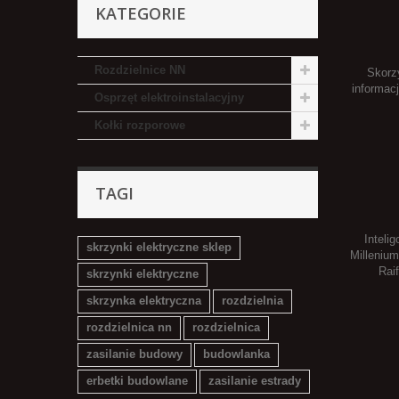
KATEGORIE
Rozdzielnice NN
Skorzy
informac
Osprzęt elektroinstalacyjny
Kołki rozporowe
TAGI
Inteli
skrzynki elektryczne sklep
Millenium
Rai
skrzynki elektryczne
skrzynka elektryczna
rozdzielnia
rozdzielnica nn
rozdzielnica
zasilanie budowy
budowlanka
erbetki budowlane
zasilanie estrady