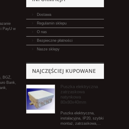
Dostawa
Regulamin sklepu
kazanie
 i PayU w
O nas
Bezpieczne płatności
Nasze sklepy
NAJCZĘŚCIEJ KUPOWANE
o, BGŻ,
Euro Bank,
Puszka elektryczna
ank,
zatrzaskowa
natynkowa
80x80x40mm
Puszka elektryczna,
instalacyjna, IP20, szybki
montaż, zatrzaskowa,...