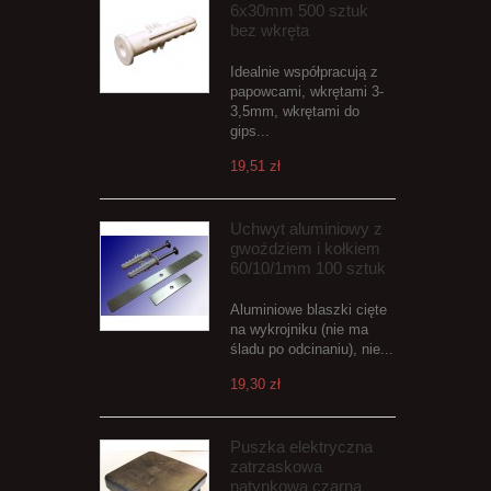
6x30mm 500 sztuk
bez wkręta
Idealnie współpracują z
papowcami, wkrętami 3-
3,5mm, wkrętami do
gips...
19,51 zł
Uchwyt aluminiowy z
gwoździem i kołkiem
60/10/1mm 100 sztuk
Aluminiowe blaszki cięte
na wykrojniku (nie ma
śladu po odcinaniu), nie...
19,30 zł
Puszka elektryczna
zatrzaskowa
natynkowa czarna