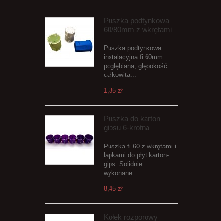
Puszka podtynkowa
60/80mm z wkrętami
Puszka podtynkowa
instalacyjna fi 60mm
pogłębiana, głębokość
całkowita...
1,85 zł
Puszka do karton
gipsu 6-krotna
Puszka fi 60 z wkrętami i
łapkami do płyt karton-
gips. Solidnie
wykonane...
8,45 zł
Kołek rozporowy