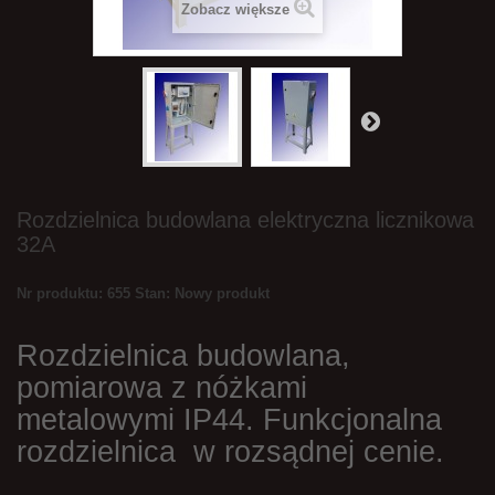
Zobacz większe
Rozdzielnica budowlana elektryczna licznikowa
32A
Nr produktu: 655
Stan:
Nowy produkt
Rozdzielnica budowlana,
pomiarowa
z nóżkami
metalowymi
IP44. Funkcjonalna
rozdzielnica w rozsądnej cenie.