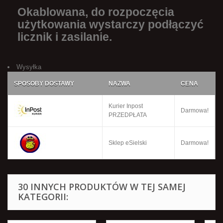
Okablowana, do rozpoczęcia
użytkowania wystarczy podłączyć
licznik i zasilanie.
Wysyłka
SPOSOBY DOSTAWY
NAZWA
CENA
Kurier Inpost
Darmowa!
PRZEDPŁATA
Sklep eSielski
Darmowa!
30 INNYCH PRODUKTÓW W TEJ SAMEJ
KATEGORII: