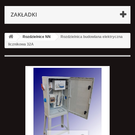
ZAKŁADKI
Rozdzielnice NN
Rozdzielnica budowlana elektryczna
licznikowa 32A